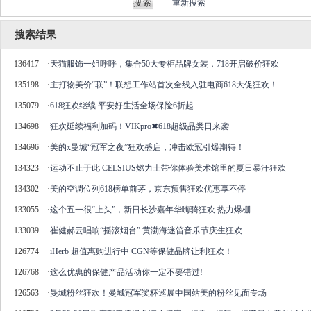
重新搜索
搜索结果
136417
·
天猫服饰一姐呼呼，集合50大专柜品牌女装，718开启破价狂欢
135198
·
主打物美价“联”！联想工作站首次全线入驻电商618大促狂欢！
135079
·
618狂欢继续 平安好生活全场保险6折起
134698
·
狂欢延续福利加码！VIKpro✖618超级品类日来袭
134696
·
美的x曼城“冠军之夜”狂欢盛启，冲击欧冠引爆期待！
134323
·
运动不止于此 CELSIUS燃力士带你体验美术馆里的夏日暴汗狂欢
134302
·
美的空调位列618榜单前茅，京东预售狂欢优惠享不停
133055
·
这个五一很“上头”，新日长沙嘉年华嗨骑狂欢 热力爆棚
133039
·
崔健郝云唱响“摇滚烟台” 黄渤海迷笛音乐节庆生狂欢
126774
·
iHerb 超值惠购进行中 CGN等保健品牌让利狂欢！
126768
·
这么优惠的保健产品活动你一定不要错过!
126563
·
曼城粉丝狂欢！曼城冠军奖杯巡展中国站美的粉丝见面专场