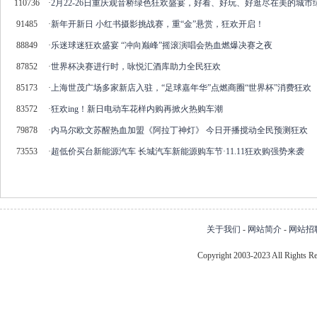
110736
·
2月22-26日重庆观音桥绿色狂欢盛宴，好看、好玩、好逛尽在美的城市
91485
·
新年开新日 小红书摄影挑战赛，重“金”悬赏，狂欢开启！
88849
·
乐迷球迷狂欢盛宴 “冲向巅峰”摇滚演唱会热血燃爆决赛之夜
87852
·
世界杯决赛进行时，咏悦汇酒库助力全民狂欢
85173
·
上海世茂广场多家新店入驻，“足球嘉年华”点燃商圈“世界杯”消费狂欢
83572
·
狂欢ing！新日电动车花样内购再掀火热购车潮
79878
·
内马尔欧文苏醒热血加盟《阿拉丁神灯》 今日开播搅动全民预测狂欢
73553
·
超低价买台新能源汽车 长城汽车新能源购车节·11.11狂欢购强势来袭
关于我们
-
网站简介
-
网站招
Copyright 2003-2023 All Right