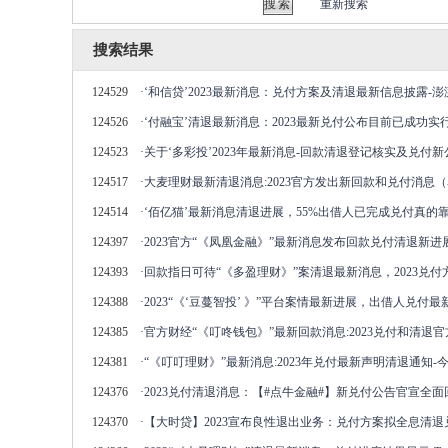
重新搜索
搜索结果
124529
·
‘和信贷’2023最新消息：兑付方案及清退最新信息披露-
124526
·
‘付融宝’清退最新消息：2023最新兑付公布目前已成功实
124523
·
关于‘多彩投’2023年最新消息-回款清退登记核实及兑付新
124517
·
大麦理财最新清退消息:2023官方发出新回款和兑付消息
124514
·
‘佰亿猫’最新消息清退进展，55%出借人已完成兑付真的靠
124397
·
2023官方“《凤凰金融》”最新消息发布回款兑付清退新进
124393
·
回款指日可待“《多盈理财》”案清退最新消息，2023兑付
124388
·
2023“《‘豆蔓智投’ 》”平台案情最新进展，出借人兑付
124385
·
官方财经“《叮咚钱包》”最新回款消息:2023兑付和清退
124381
·
“《叮叮理财》”最新消息:2023年兑付最新声明清退通知-
124376
·
2023兑付清退消息：【#点牛金融#】新兑付公告官宣全面
124370
·
【大时贷】2023宣布良性退出业务：兑付方案拟全息清退