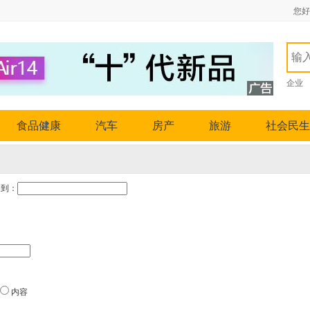
您好
企业
食品健康
汽车
房产
旅游
社会民生
到：
内容