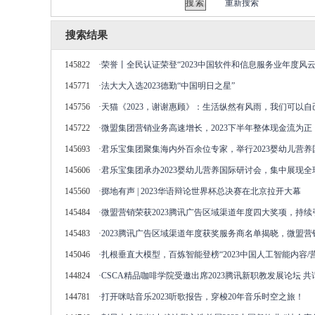
重新搜索
搜索结果
145822
·
荣誉丨全民认证荣登“2023中国软件和信息服务业年度风云
145771
·
法大大入选2023德勤“中国明日之星”
145756
·
天猫《2023，谢谢惠顾》：生活纵然有风雨，我们可以自
145722
·
微盟集团营销业务高速增长，2023下半年整体现金流为正
145693
·
君乐宝集团聚集海内外百余位专家，举行2023婴幼儿营养
145606
·
君乐宝集团承办2023婴幼儿营养国际研讨会，集中展现全
145560
·
掷地有声 | 2023华语辩论世界杯总决赛在北京拉开大幕
145484
·
微盟营销荣获2023腾讯广告区域渠道年度四大奖项，持
145483
·
2023腾讯广告区域渠道年度获奖服务商名单揭晓，微盟
145046
·
扎根垂直大模型，百炼智能登榜“2023中国人工智能内容/营销
144824
·
CSCA精品咖啡学院受邀出席2023腾讯新职教发展论坛 
144781
·
打开咪咕音乐2023听歌报告，穿梭20年音乐时空之旅！