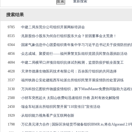
重新搜索
搜索结果
9785
·
中建二局东莞分公司组织开展网标培训会
8535
·
兆新股份小股东为何自行组织股东大会？皆因董事会太荒唐！
6564
·
国家气象信息中心团委组织青年集中学习习近平总书记关于疫情防控的
4856
·
众志成城、聚爱前行——福州乘警支队组织党团员民警自愿捐款活动
4694
·
中建二局横琴口岸项目组织抗体试剂检测，监督防疫护航全面复工
4028
·
天津市德康生物医药技术有限公司：百余医疗组织的共同选择
3537
·
福州铁路公安处建瓯西车站派出所组织民警开展疫情防控处置训练
3130
·
万兴科技亿图软件驰援疫情组织，旗下MindMaster免费协同版助力远程
2500
·
小轿车突然起火 太阳山收费站迅速组织 扑救 及时有效化解险情
2450
·
瑞金车站派出所组织民警开展“110宣传日”宣传活动
1929
·
从组织能力视角看产业互联网创新
1798
·
万亿美元潜力合作 | 国际区块链货币储备组织IBMR.io,将在Algorand