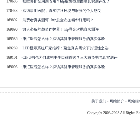
170685
·
祛痘修护全周期管用？hfp酸酶痘后面膜真实测评来了
170438
·
探访康汇医院，真实讲述环境与服务的个人感受
169892
·
消费者真实测评 | hfp悬金次抛精华好用吗？
169890
·
懒人必备的颜值作弊器！hfp悬金次抛真实测评
169586
·
康汇医院怎么样？探访其健康管理服务的真实体验
169289
·
LED显示系统厂家推荐：聚焦真实需求下的理性之选
169101
·
CIPU书包为何成初中生口碑首选？三大减负书包真实测评
169008
·
康汇医院怎么样？探访其健康管理服务的真实体验
关于我们
-
网站简介
-
网站招
Copyright 2003-2023 All Right