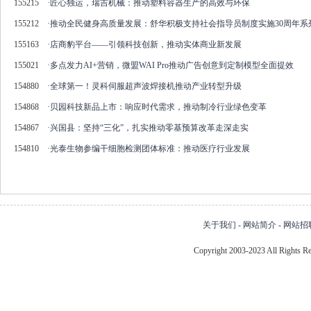
155215
·
匠心独运，瑞吉机械：推动塑料容器生产的高效与环保
155212
·
推动全民健身高质量发展：舒华积极支持社会指导员制度实施30周年系
155163
·
店商豹平台——引领科技创新，推动实体商业新发展
155021
·
多点发力AI+营销，微盟WAI Pro推动广告创意到定制模型全面提效
154880
·
全球第一！灵科伺服超声波焊接机推动产业转型升级
154868
·
贝园科技新品上市：响应时代需求，推动制冷行业绿色变革
154867
·
兴国县：坚持“三化”，扎实推动零基预算改革走深走实
154810
·
光泰生物参编干细胞检测团体标准：推动医疗行业发展
关于我们
-
网站简介
-
网站招
Copyright 2003-2023 All Right