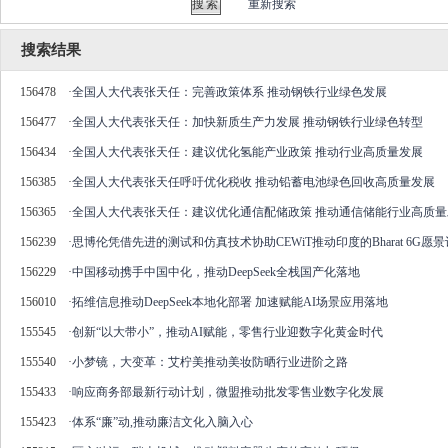
重新搜索
搜索结果
156478
·
全国人大代表张天任：完善政策体系 推动钢铁行业绿色发展
156477
·
全国人大代表张天任：加快新质生产力发展 推动钢铁行业绿色转型
156434
·
全国人大代表张天任：建议优化氢能产业政策 推动行业高质量发展
156385
·
全国人大代表张天任呼吁优化税收 推动铅蓄电池绿色回收高质量发展
156365
·
全国人大代表张天任：建议优化通信配储政策 推动通信储能行业高质量
156239
·
思博伦凭借先进的测试和仿真技术协助CEWiT推动印度的Bharat 6G愿
156229
·
中国移动携手中国中化，推动DeepSeek全栈国产化落地
156010
·
拓维信息推动DeepSeek本地化部署 加速赋能AI场景应用落地
155545
·
创新“以大带小”，推动AI赋能，零售行业迎数字化黄金时代
155540
·
小梦镜，大变革：艾柠美推动美妆防晒行业进阶之路
155433
·
响应商务部最新行动计划，微盟推动批发零售业数字化发展
155423
·
体系“廉”动,推动廉洁文化入脑入心