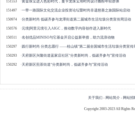
151553
·
黄金珠宝进入色彩时代，曼卡龙珠宝用时尚设计圈粉年轻群体
151497
·
一带一路国际文化交流企业投资论坛暨时尚非遗慈善之旅国际站启动
150974
·
分类新时尚 低碳齐参与龙潭街道第二届城市生活垃圾分类宣传周活动
150576
·
元境|阿里元境引入AIGC，推动数字内容创作进入新时代
150511
·
名创优品MINISO与它基金开启公益新举措，助力流浪动物
150297
·
践行新时尚 分类志愿行 ——桂山镇“第二届全国城市生活垃圾分类宣传
150293
·
天府新区兴隆街道蓝家店社区“分类新时尚，低碳齐参与”宣传活动
150292
·
天府新区煎茶街道“分类新时尚，低碳齐参与”宣传活动
关于我们
-
网站简介
-
网站招
Copyright 2003-2023 All Right