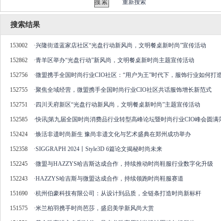
重新搜索
搜索结果
153002
·
兴隆街道蓝家店社区“光盘行动新风尚，文明餐桌新时尚”宣传活动
152862
·
青羊区举办“光盘行动”新风尚，文明餐桌新时尚主题宣传活动
152756
·
微盟携手全国时尚行业CIO社区：“用户为王”时代下，服饰行业如何打
152755
·
聚焦全域经营，微盟携手全国时尚行业CIO社区共话服饰增长新范式
152751
·
四川天府新区“光盘行动新风尚，文明餐桌新时尚”主题宣传活动
152585
·
快讯|第九届全国时尚消费品行业转型高峰论坛暨时尚行业CIO峰会圆满
152424
·
焕活非遗时尚新生 豫尚非遗文化与艺术盛典在郑州成功举办
152358
·
SIGGRAPH 2024丨Style3D 6篇论文揭秘时尚未来
152245
·
微盟与HAZZYS哈吉斯达成合作，持续推动时尚鞋服行业数字化升级
152243
·
HAZZYS哈吉斯与微盟达成合作，持续领跑时尚鞋服赛道
151690
·
杭州伯豪科技有限公司：从设计到品质，全链条打造时尚新标杆
151575
·
米兰柏羽携手时尚芭莎，盛启美学新风尚大赏