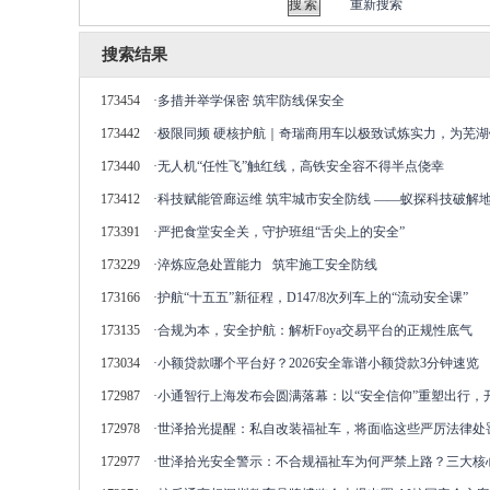
重新搜索
搜索结果
173454
·
多措并举学保密 筑牢防线保安全
173442
·
极限同频 硬核护航｜奇瑞商用车以极致试炼实力，为芜
173440
·
无人机“任性飞”触红线，高铁安全容不得半点侥幸
173412
·
科技赋能管廊运维 筑牢城市安全防线 ——蚁探科技破解
173391
·
严把食堂安全关，守护班组“舌尖上的安全”
173229
·
淬炼应急处置能力 筑牢施工安全防线
173166
·
护航“十五五”新征程，D147/8次列车上的“流动安全课”
173135
·
合规为本，安全护航：解析Foya交易平台的正规性底气
173034
·
小额贷款哪个平台好？2026安全靠谱小额贷款3分钟速览
172987
·
小通智行上海发布会圆满落幕：以“安全信仰”重塑出行，开
172978
·
世泽拾光提醒：私自改装福祉车，将面临这些严厉法律处
172977
·
世泽拾光安全警示：不合规福祉车为何严禁上路？三大核