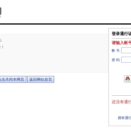
登录通行
:
请输入帐
录！
帐 号:
密 码:
还没有通行
拥有通行