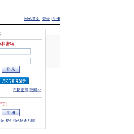
网站首页
登录
注册
|
|
证
号和密码
忘记密码,取回>>
证?
证,整个网站畅通无阻!