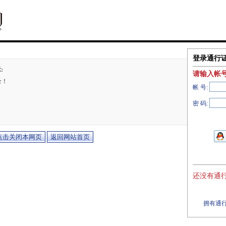
登录通行
:
请输入帐
录！
帐 号:
密 码:
还没有通行
拥有通行