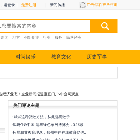
广告/稿件投放咨询
，
请登录
免费注册
新闻传播
新闻
地方
创新创业
行业
服务
民营经济
时尚娱乐
教育文化
历史军事
业经济业态！企业新闻报道垂直门户-中企网观点
热门评论主题
·
试试这种驱蚊方法，从此远离蚊子
·
库玛仕&中国·清丰绿色家居博览会，5.18诚..
·
拓展职业教育理念，郑州中佳在线教育促进..