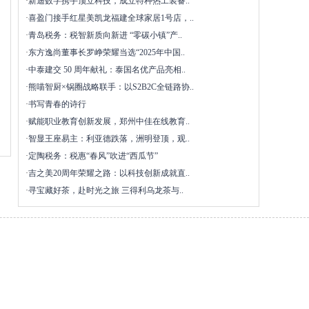
·
新迪数字携手顶立科技，成立特种热工装备..
·
喜盈门接手红星美凯龙福建全球家居1号店，..
·
青岛税务：税智新质向新进 “零碳小镇”产..
·
东方逸尚董事长罗峥荣耀当选“2025年中国..
·
中泰建交 50 周年献礼：泰国名优产品亮相..
·
熊喵智厨×锅圈战略联手：以S2B2C全链路协..
·
书写青春的诗行
·
赋能职业教育创新发展，郑州中佳在线教育..
·
智显王座易主：利亚德跌落，洲明登顶，观..
·
定陶税务：税惠“春风”吹进“西瓜节”
·
吉之美20周年荣耀之路：以科技创新成就直..
·
寻宝藏好茶，赴时光之旅 三得利乌龙茶与..