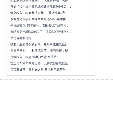
·
新迪数字携手顶立科技，成立特种热工装备..
·
喜盈门接手红星美凯龙福建全球家居1号店，..
·
青岛税务：税智新质向新进 “零碳小镇”产..
·
东方逸尚董事长罗峥荣耀当选“2025年中国..
·
中泰建交 50 周年献礼：泰国名优产品亮相..
·
熊喵智厨×锅圈战略联手：以S2B2C全链路协..
·
书写青春的诗行
·
赋能职业教育创新发展，郑州中佳在线教育..
·
智显王座易主：利亚德跌落，洲明登顶，观..
·
定陶税务：税惠“春风”吹进“西瓜节”
·
吉之美20周年荣耀之路：以科技创新成就直..
·
寻宝藏好茶，赴时光之旅 三得利乌龙茶与..