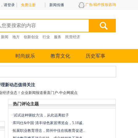
广告/稿件投放咨询
，
请登录
免费注册
新闻传播
新闻
地方
创新创业
行业
服务
民营经济
时尚娱乐
教育文化
历史军事
管理新动态值得关注
业经济业态！企业新闻报道垂直门户-中企网观点
热门评论主题
·
试试这种驱蚊方法，从此远离蚊子
·
库玛仕&中国·清丰绿色家居博览会，5.18诚..
·
拓展职业教育理念，郑州中佳在线教育促进..